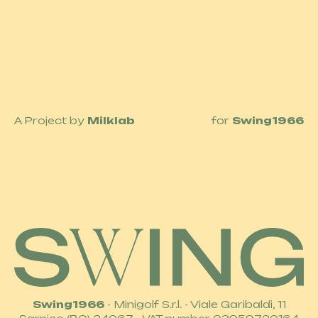
A Project by
Milklab
for
Swing1966
Swing1966
- Minigolf S.r.l. - Viale Garibaldi, 11